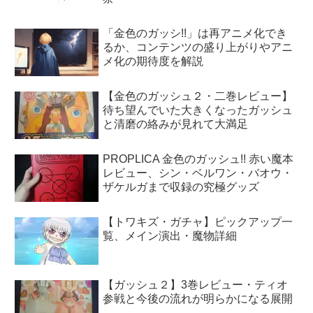
「金色のガッシ!!」は再アニメ化でき
るか、コンテンツの盛り上がりやアニ
メ化の期待度を解説
【金色のガッシュ２・二巻レビュー】
待ち望んでいた大きくなったガッシュ
と清磨の絡みが見れて大満足
PROPLICA 金色のガッシュ!! 赤い魔本
レビュー、シン・ベルワン・バオウ・
ザケルガまで収録の究極グッズ
【トワキズ・ガチャ】ピックアップ一
覧、メイン演出・魔物詳細
【ガッシュ２】3巻レビュー・ティオ
参戦と今後の流れが明らかになる展開