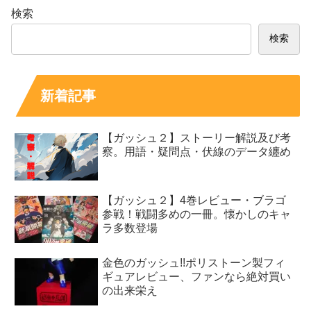
検索
検索
新着記事
【ガッシュ２】ストーリー解説及び考
察。用語・疑問点・伏線のデータ纏め
【ガッシュ２】4巻レビュー・ブラゴ
参戦！戦闘多めの一冊。懐かしのキャ
ラ多数登場
金色のガッシュ!!ポリストーン製フィ
ギュアレビュー、ファンなら絶対買い
の出来栄え