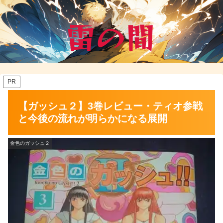
ガッシュラボ
PR
【ガッシュ２】3巻レビュー・ティオ参戦
と今後の流れが明らかになる展開
金色のガッシュ２