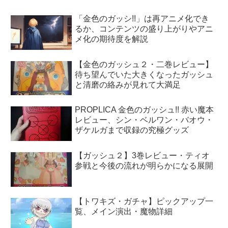
「金色のガッシ!!」は再アニメ化でき
るか、コンテンツの盛り上がりやアニ
メ化の期待度を解説
【金色のガッシュ２・二巻レビュー】
待ち望んでいた大きくなったガッシュ
と清磨の絡みが見れて大満足
PROPLICA 金色のガッシュ!! 赤い魔本
レビュー、シン・ベルワン・バオウ・
ザケルガまで収録の究極グッズ
【ガッシュ２】3巻レビュー・ティオ
参戦と今後の流れが明らかになる展開
【トワキズ・ガチャ】ピックアップ一
覧、メイン演出・魔物詳細