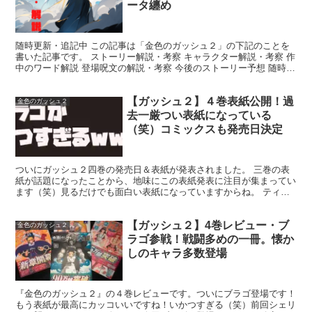
ータ纏め
随時更新・追記中 この記事は「金色のガッシュ２」の下記のことを
書いた記事です。 ストーリー解説・考察 キャラクター解説・考察 作
中のワード解説 登場呪文の解説・考察 今後のストーリー予想 随時、
修正及び更新していきます。何か知りたいことや考...
【ガッシュ２】４巻表紙公開！過
金色のガッシュ２
去一厳つい表紙になっている
（笑）コミックスも発売日決定
ついにガッシュ２四巻の発売日＆表紙が発表されました。 三巻の表
紙が話題になったことから、地味にこの表紙発表に注目が集まってい
ます（笑）見るだけでも面白い表紙になっていますからね。 ティオ
＆恵の表紙があまりにも衝撃的でしたから（笑）ムキムキに...
【ガッシュ２】4巻レビュー・ブ
金色のガッシュ２
ラゴ参戦！戦闘多めの一冊。懐か
しのキャラ多数登場
『金色のガッシュ２』の４巻レビューです。ついにブラゴ登場です！
もう表紙が最高にカッコいいですね！いかつすぎる（笑）前回シェリ