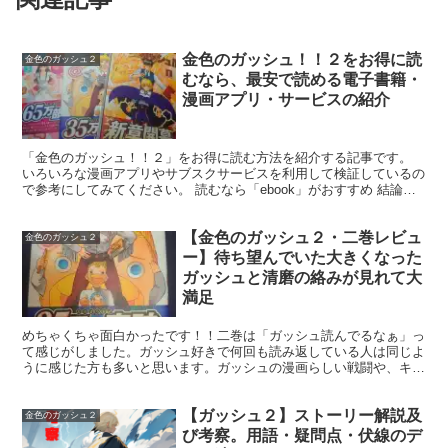
金色のガッシュ！！２をお得に読
金色のガッシュ２
むなら、最安で読める電子書籍・
漫画アプリ・サービスの紹介
「金色のガッシュ！！２」をお得に読む方法を紹介する記事です。
いろいろな漫画アプリやサブスクサービスを利用して検証しているの
で参考にしてみてください。 読むなら「ebook」がおすすめ 結論か
ら言うと、一番お得に読むなら「ebook」がおす...
【金色のガッシュ２・二巻レビュ
金色のガッシュ２
ー】待ち望んでいた大きくなった
ガッシュと清磨の絡みが見れて大
満足
めちゃくちゃ面白かったです！！二巻は「ガッシュ読んでるなぁ」っ
て感じがしました。ガッシュ好きで何回も読み返している人は同じよ
うに感じた方も多いと思います。ガッシュの漫画らしい戦闘や、キャ
ラの立たせ方や胸熱な展開があり、「これが読みたかったんだよ…」
って気持ちになりました。そして、私的に望んできた展開なのです
【ガッシュ２】ストーリー解説及
が、戦闘外での「大きくなったガッシュと清磨の絡み」が見れたこと
金色のガッシュ２
が多きかったです。
び考察。用語・疑問点・伏線のデ