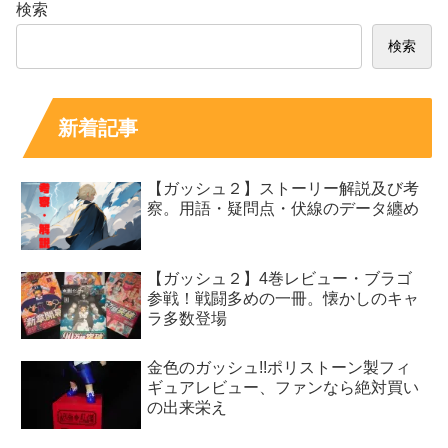
検索
検索
新着記事
【ガッシュ２】ストーリー解説及び考
察。用語・疑問点・伏線のデータ纏め
【ガッシュ２】4巻レビュー・ブラゴ
参戦！戦闘多めの一冊。懐かしのキャ
ラ多数登場
金色のガッシュ!!ポリストーン製フィ
ギュアレビュー、ファンなら絶対買い
の出来栄え