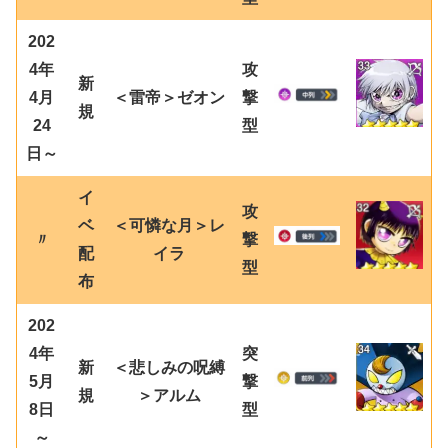
202
4年
攻
新
4月
＜雷帝＞ゼオン
撃
規
24
型
日～
イ
攻
ベ
＜可憐な月＞レ
〃
撃
配
イラ
型
布
202
4年
突
新
＜悲しみの呪縛
5月
撃
規
＞アルム
8日
型
～