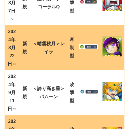
8月
撃
規
コーラルQ
7日
型
～
202
4年
牽
新
＜晴雲秋月＞レ
8月
制
規
イラ
22
型
日～
202
4年
攻
新
＜誇り高き星＞
9月
撃
規
パムーン
11
型
日～
202