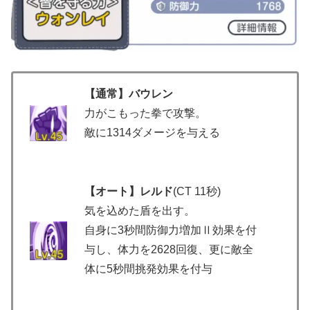
【通常】バウレン
力がこもった拳で攻撃。
敵に1314ダメージを与える
【オート】レルド
(CT 11秒)
気を込めた盾を出す。
自身に3秒間防御力増加Ⅱ効果を付
与し、体力を2628回復、更に敵全
体に5秒間挑発効果を付与