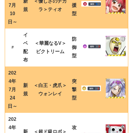
新
＜優しさのチカ
7月
援
規
ラ＞ティオ
10
型
日～
イ
防
ベ
＜華麗なるV＞
〃
御
配
ビクトリーム
型
布
202
4年
突
新
＜白王・虎爪＞
7月
撃
規
ウォンレイ
24
型
日～
202
4年
攻
新
＜超ド級ロボ＞