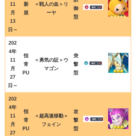
11
新
＜戦人の血＞リ
御
月
規
ーヤ
型
13
日～
202
4年
恒
突
11
＜勇気の証＞ウ
常
撃
月
マゴン
PU
型
27
日～
202
4年
恒
攻
11
＜超高速移動＞
常
撃
月
フェイン
PU
型
27