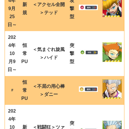
4年
攻
新
＜アクセル全開
9月
撃
規
＞テッド
25
型
日～
202
4年
恒
突
＜気まぐれ旋風
10
常
撃
＞ハイド
月9
PU
型
日～
恒
＜不屈の用心棒
〃
常
＞ダニー
PU
202
4年
突
10
新
＜戦闘狂＞ツァ