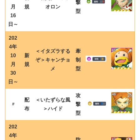
撃
月
規
オロン
型
16
日～
202
4年
＜イタズラする
牽
10
新
ぞ＞キャンチョ
制
月
規
メ
型
30
日～
攻
配
＜いたずらな風
〃
撃
布
＞ハイド
型
202
4年
防