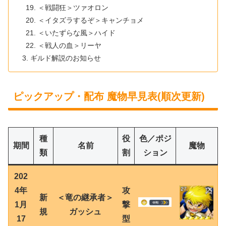
＜戦闘狂＞ツァオロン
＜イタズラするぞ＞キャンチョメ
＜いたずらな風＞ハイド
＜戦人の血＞リーヤ
ギルド解説のお知らせ
ピックアップ・配布 魔物早見表(順次更新)
種
役
色／ポジ
期間
名前
魔物
類
割
ション
202
4年
攻
新
＜竜の継承者＞
1月
撃
規
ガッシュ
17
型