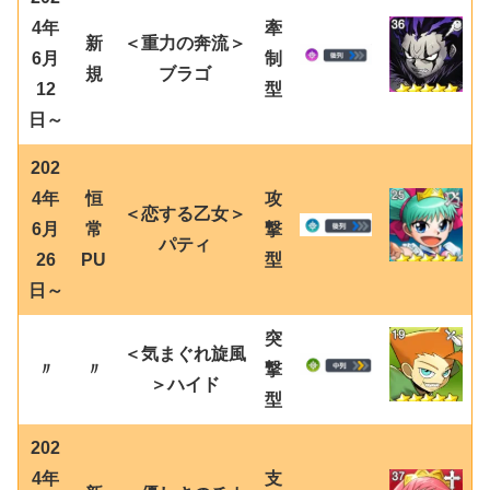
4年
牽
新
＜重力の奔流＞
6月
制
規
ブラゴ
12
型
日～
202
4年
恒
攻
＜恋する乙女＞
6月
常
撃
パティ
26
PU
型
日～
突
＜気まぐれ旋風
〃
〃
撃
＞ハイド
型
202
4年
支