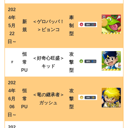
202
4年
牽
新
＜ゲロパッパ！
5月
制
規
＞ビョンコ
22
型
日～
恒
攻
＜好奇心旺盛＞
〃
常
撃
キッド
PU
型
202
4年
恒
攻
＜竜の継承者＞
6月
常
撃
ガッシュ
06
PU
型
日～
202