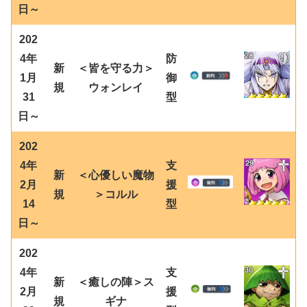
日～
202
4年
防
新
＜皆を守る力＞
1月
御
規
ウォンレイ
31
型
日～
202
4年
支
新
＜心優しい魔物
2月
援
規
＞コルル
14
型
日～
202
4年
支
新
＜癒しの陣＞ス
2月
援
規
ギナ