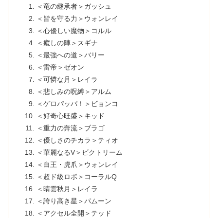
＜竜の継承者＞ガッシュ
＜皆を守る力＞ウォンレイ
＜心優しい魔物＞コルル
＜癒しの陣＞スギナ
＜最強への道＞バリー
＜雷帝＞ゼオン
＜可憐な月＞レイラ
＜悲しみの呪縛＞アルム
＜ゲロパッパ！＞ビョンコ
＜好奇心旺盛＞キッド
＜重力の奔流＞ブラゴ
＜優しさのチカラ＞ティオ
＜華麗なるV＞ビクトリーム
＜白王・虎爪＞ウォンレイ
＜超ド級ロボ＞コーラルQ
＜晴雲秋月＞レイラ
＜誇り高き星＞パムーン
＜アクセル全開＞テッド