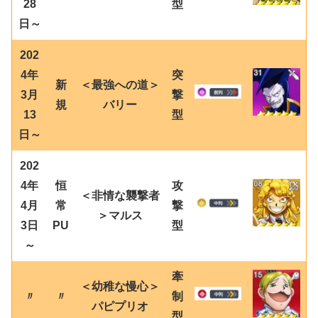
28
型
日～
202
4年
突
新
＜最強への道＞
3月
撃
規
バリー
13
型
日～
202
4年
恒
攻
＜非情な襲撃者
4月
常
撃
＞マルス
3日
PU
型
～
牽
＜幼稚な慢心＞
〃
〃
制
パピプリオ
型