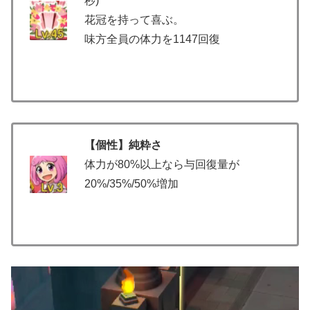
秒)
花冠を持って喜ぶ。
味方全員の体力を1147回復
【個性】純粋さ
体力が80%以上なら与回復量が
20%/35%/50%増加